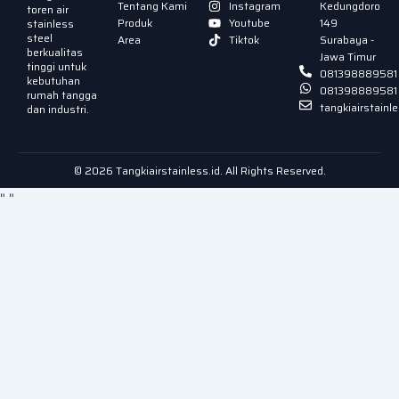
Tentang Kami
Instagram
Kedungdoro
toren air
Produk
Youtube
149
stainless
steel
Area
Tiktok
Surabaya -
berkualitas
Jawa Timur
tinggi untuk
081398889581
kebutuhan
081398889581
rumah tangga
tangkiairstain
dan industri.
© 2026 Tangkiairstainless.id. All Rights Reserved.
"
"