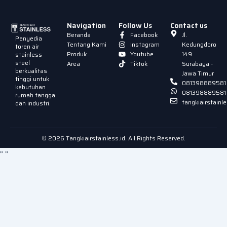
Navigation
Follow Us
Contact us
Beranda
Facebook
Jl.
Penyedia
Tentang Kami
Instagram
Kedungdoro
toren air
Produk
Youtube
149
stainless
steel
Area
Tiktok
Surabaya -
berkualitas
Jawa Timur
tinggi untuk
081398889581
kebutuhan
081398889581
rumah tangga
tangkiairstain
dan industri.
© 2026 Tangkiairstainless.id. All Rights Reserved.
"
"