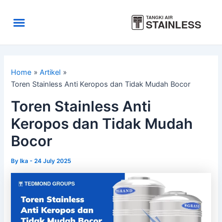
Skip
to
Menu
content
Area Kirim
Tentang Kami
Home
Artikel
Toren Stainless Anti Keropos dan Tidak Mudah Bocor
Toren Stainless Anti
Keropos dan Tidak Mudah
Bocor
By
Ika
-
24 July 2025