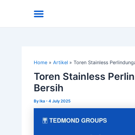
Skip
Menu
to
Area Kirim
Tentang Kami
content
Home
Artikel
Toren Stainless Perlindung
Toren Stainless Perl
Bersih
By
Ika
-
4 July 2025