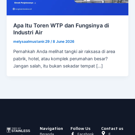
Apa Itu Toren WTP dan Fungsinya di
Industri Air
melysaalmustanir.29
/
8 June 2026
Pernahkah Anda melihat tangki air raksasa di area
pabrik, hotel, atau komplek perumahan besar?
Jangan salah, itu bukan sekadar tempat […]
Navigation
Follow Us
Contact us
Beranda
Facebook
Jl.