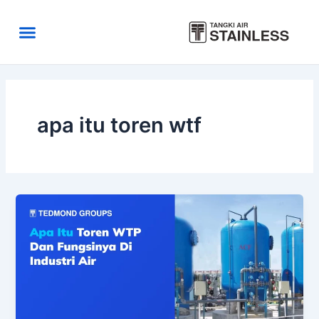
Skip
to
Menu
content
Area Kirim
Tentang Kami
apa itu toren wtf