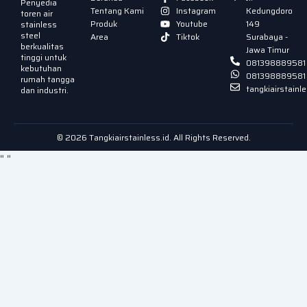
Penyedia
Tentang Kami
Instagram
Kedungdoro
toren air
Produk
Youtube
149
stainless
steel
Area
Tiktok
Surabaya -
berkualitas
Jawa Timur
tinggi untuk
081398889581
kebutuhan
081398889581
rumah tangga
tangkiairstain
dan industri.
© 2026 Tangkiairstainless.id. All Rights Reserved.
"
"