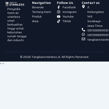
Navigation
Follow Us
Contact us
Beranda
Facebook
Jl.
Penyedia
Tentang Kami
Instagram
Kedungdoro
toren air
Produk
Youtube
149
stainless
steel
Area
Tiktok
Surabaya -
berkualitas
Jawa Timur
tinggi untuk
081398889581
kebutuhan
081398889581
rumah tangga
tangkiairstain
dan industri.
© 2026 Tangkiairstainless.id. All Rights Reserved.
"
"