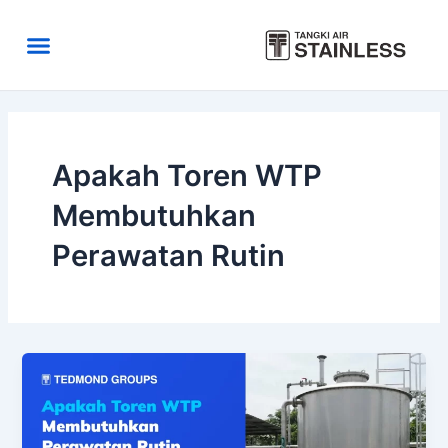
Skip
to
Menu
content
Area Kirim
Tentang Kami
Apakah Toren WTP
Membutuhkan
Perawatan Rutin