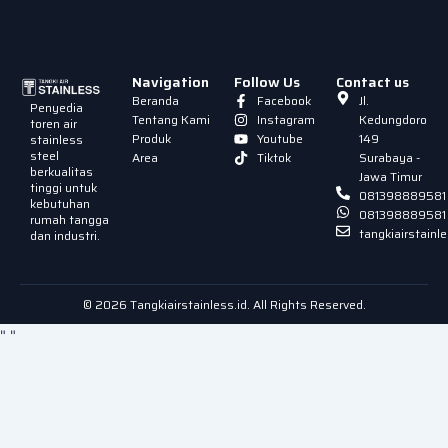
Navigation
Follow Us
Contact us
Beranda
Facebook
Jl.
Penyedia
Tentang Kami
Instagram
Kedungdoro
toren air
Produk
Youtube
149
stainless
steel
Area
Tiktok
Surabaya -
berkualitas
Jawa Timur
tinggi untuk
081398889581
kebutuhan
081398889581
rumah tangga
tangkiairstain
dan industri.
© 2026 Tangkiairstainless.id. All Rights Reserved.
"
"