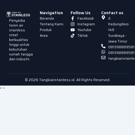
Navigation
Follow Us
Contact us
Beranda
Facebook
Jl.
Penyedia
Tentang Kami
Instagram
Kedungdoro
toren air
Produk
Youtube
149
stainless
steel
Area
Tiktok
Surabaya -
berkualitas
Jawa Timur
tinggi untuk
081398889581
kebutuhan
081398889581
rumah tangga
tangkiairstain
dan industri.
© 2026 Tangkiairstainless.id. All Rights Reserved.
"
"