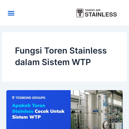
Skip
to
Menu
content
Area Kirim
Tentang Kami
Fungsi Toren Stainless
dalam Sistem WTP