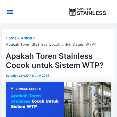
Skip
to
Menu
content
Area Kirim
Tentang Kami
Home
Artikel
Apakah Toren Stainless Cocok untuk Sistem WTP?
Apakah Toren Stainless
Cocok untuk Sistem WTP?
By
salsavirly27
-
6 July 2026