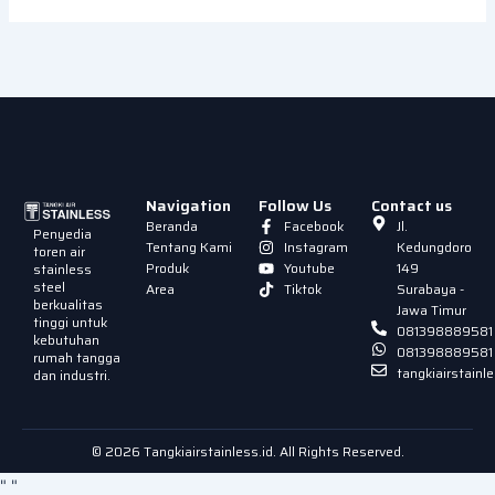
Navigation
Follow Us
Contact us
Beranda
Facebook
Jl.
Penyedia
Tentang Kami
Instagram
Kedungdoro
toren air
Produk
Youtube
149
stainless
steel
Area
Tiktok
Surabaya -
berkualitas
Jawa Timur
tinggi untuk
081398889581
kebutuhan
081398889581
rumah tangga
tangkiairstain
dan industri.
© 2026 Tangkiairstainless.id. All Rights Reserved.
"
"