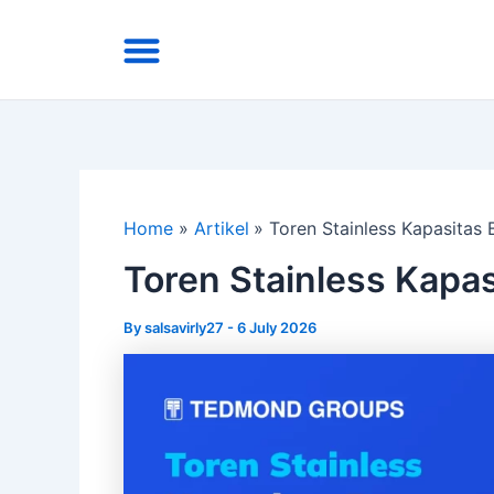
Skip
Menu
to
Area Kirim
Tentang Kami
content
Home
Artikel
Toren Stainless Kapasitas 
Toren Stainless Kapas
By
salsavirly27
-
6 July 2026