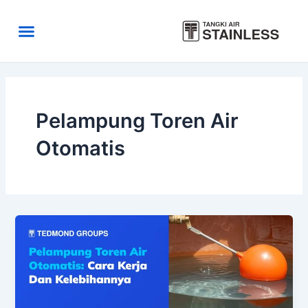
Skip
to
Menu
content
Area Kirim
Tentang Kami
Pelampung Toren Air
Otomatis