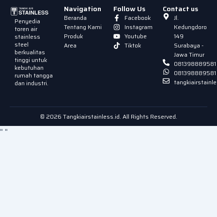
Navigation
Follow Us
Contact us
Beranda
Facebook
Jl.
Penyedia
Tentang Kami
Instagram
Kedungdoro
toren air
Produk
Youtube
149
stainless
steel
Area
Tiktok
Surabaya -
berkualitas
Jawa Timur
tinggi untuk
081398889581
kebutuhan
081398889581
rumah tangga
tangkiairstain
dan industri.
© 2026 Tangkiairstainless.id. All Rights Reserved.
"
"