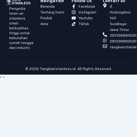
Navigation
Follow Us
Contact us
Beranda
Facebook
Jl.
Penyedia
Tentang Kami
Instagram
Kedungdoro
toren air
Produk
Youtube
149
stainless
steel
Area
Tiktok
Surabaya -
berkualitas
Jawa Timur
tinggi untuk
081398889581
kebutuhan
081398889581
rumah tangga
tangkiairstain
dan industri.
© 2026 Tangkiairstainless.id. All Rights Reserved.
"
"