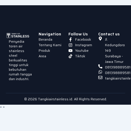
Navigation
Follow Us
Contact us
Beranda
Facebook
Jl.
Penyedia
Tentang Kami
Instagram
Kedungdoro
toren air
Produk
Youtube
149
stainless
steel
Area
Tiktok
Surabaya -
berkualitas
Jawa Timur
tinggi untuk
081398889581
kebutuhan
081398889581
rumah tangga
tangkiairstain
dan industri.
© 2026 Tangkiairstainless.id. All Rights Reserved.
"
"