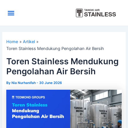
Skip
to
Menu
content
Area Kirim
Tentang Kami
Home
Artikel
Toren Stainless Mendukung Pengolahan Air Bersih
Toren Stainless Mendukung
Pengolahan Air Bersih
By
Nia Nurhanifah
-
30 June 2026