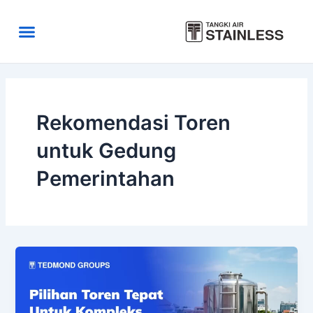
Skip
to
Menu
content
Area Kirim
Tentang Kami
Rekomendasi Toren
untuk Gedung
Pemerintahan