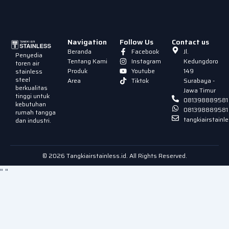
Navigation
Follow Us
Contact us
Beranda
Facebook
Jl.
Penyedia
Tentang Kami
Instagram
Kedungdoro
toren air
Produk
Youtube
149
stainless
steel
Area
Tiktok
Surabaya -
berkualitas
Jawa Timur
tinggi untuk
081398889581
kebutuhan
081398889581
rumah tangga
tangkiairstain
dan industri.
© 2026 Tangkiairstainless.id. All Rights Reserved.
"
"