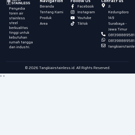
Navigation
Follow Us
Contact us
Beranda
Facebook
Jl.
Penyedia
Tentang Kami
Instagram
Kedungdoro
toren air
Produk
Youtube
149
stainless
steel
Area
Tiktok
Surabaya -
berkualitas
Jawa Timur
tinggi untuk
081398889581
kebutuhan
081398889581
rumah tangga
tangkiairstain
dan industri.
© 2026 Tangkiairstainless.id. All Rights Reserved.
"
"