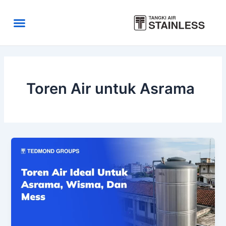
Skip
to
Menu
content
Area Kirim
Tentang Kami
Toren Air untuk Asrama