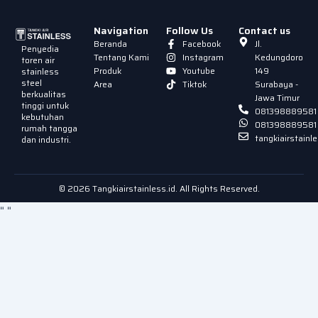
Navigation
Follow Us
Contact us
Beranda
Facebook
Jl.
Penyedia
Tentang Kami
Instagram
Kedungdoro
toren air
Produk
Youtube
149
stainless
steel
Area
Tiktok
Surabaya -
berkualitas
Jawa Timur
tinggi untuk
081398889581
kebutuhan
081398889581
rumah tangga
tangkiairstain
dan industri.
© 2026 Tangkiairstainless.id. All Rights Reserved.
"
"