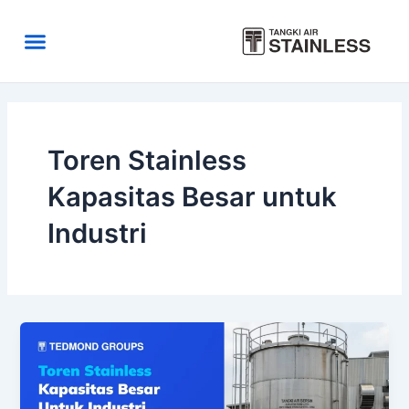
Skip
to
Menu
content
Area Kirim
Tentang Kami
Toren Stainless
Kapasitas Besar untuk
Industri