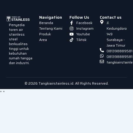
Navigation
Follow Us
Contact us
Beranda
Facebook
Jl.
Penyedia
Tentang Kami
Instagram
Kedungdoro
toren air
Produk
Youtube
149
stainless
steel
Area
Tiktok
Surabaya -
berkualitas
Jawa Timur
tinggi untuk
081398889581
kebutuhan
081398889581
rumah tangga
tangkiairstain
dan industri.
© 2026 Tangkiairstainless.id. All Rights Reserved.
"
"