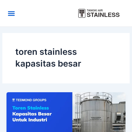
Skip
to
Menu
content
Area Kirim
Tentang Kami
toren stainless
kapasitas besar