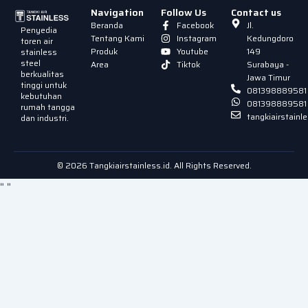
Navigation
Follow Us
Contact us
Beranda
Facebook
Jl.
Penyedia
Tentang Kami
Instagram
Kedungdoro
toren air
Produk
Youtube
149
stainless
steel
Area
Tiktok
Surabaya -
berkualitas
Jawa Timur
tinggi untuk
081398889581
kebutuhan
081398889581
rumah tangga
tangkiairstain
dan industri.
© 2026 Tangkiairstainless.id. All Rights Reserved.
"
"