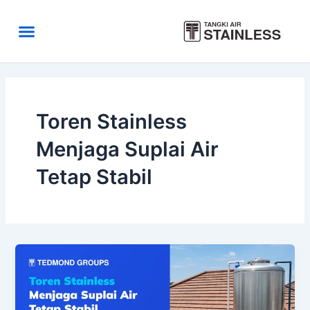
Skip
to
Menu
content
Area Kirim
Tentang Kami
Toren Stainless
Menjaga Suplai Air
Tetap Stabil