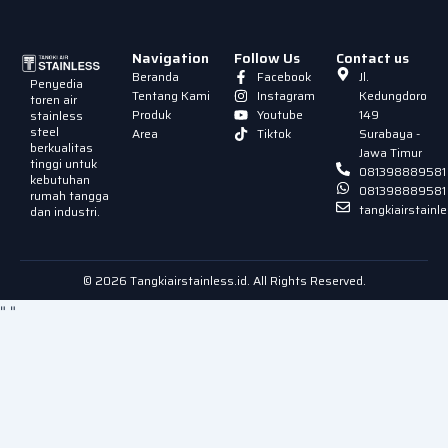
Navigation
Follow Us
Contact us
Beranda
Facebook
Jl.
Penyedia
Tentang Kami
Instagram
Kedungdoro
toren air
Produk
Youtube
149
stainless
steel
Area
Tiktok
Surabaya -
berkualitas
Jawa Timur
tinggi untuk
081398889581
kebutuhan
081398889581
rumah tangga
tangkiairstain
dan industri.
© 2026 Tangkiairstainless.id. All Rights Reserved.
"
"