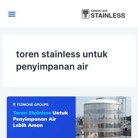
Skip
to
Menu
content
Area Kirim
Tentang Kami
toren stainless untuk
penyimpanan air