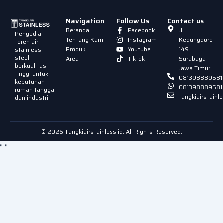
Navigation
Follow Us
Contact us
Beranda
Facebook
Jl.
Penyedia
Tentang Kami
Instagram
Kedungdoro
toren air
Produk
Youtube
149
stainless
steel
Area
Tiktok
Surabaya -
berkualitas
Jawa Timur
tinggi untuk
081398889581
kebutuhan
081398889581
rumah tangga
tangkiairstain
dan industri.
© 2026 Tangkiairstainless.id. All Rights Reserved.
"
"