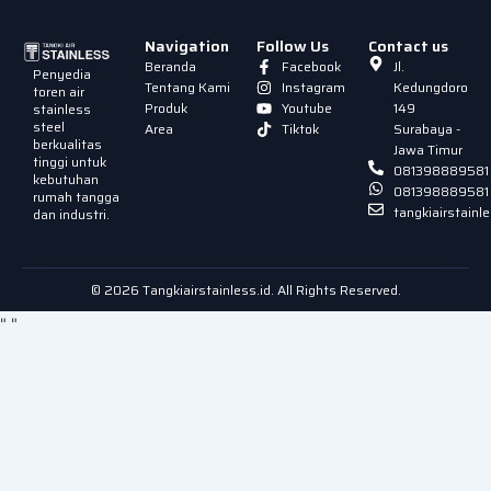
Navigation
Follow Us
Contact us
Beranda
Facebook
Jl.
Penyedia
Tentang Kami
Instagram
Kedungdoro
toren air
Produk
Youtube
149
stainless
steel
Area
Tiktok
Surabaya -
berkualitas
Jawa Timur
tinggi untuk
081398889581
kebutuhan
081398889581
rumah tangga
tangkiairstain
dan industri.
© 2026 Tangkiairstainless.id. All Rights Reserved.
"
"