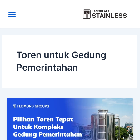
Skip
to
Menu
content
Area Kirim
Tentang Kami
Toren untuk Gedung
Pemerintahan