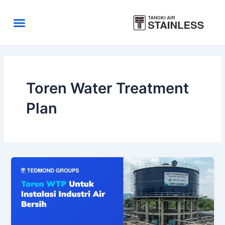
Skip
to
Menu
content
Area Kirim
Tentang Kami
Toren Water Treatment
Plan