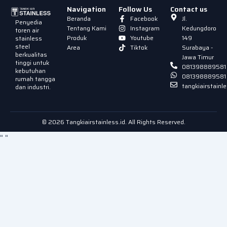
Navigation
Follow Us
Contact us
Beranda
Facebook
Jl.
Penyedia
Tentang Kami
Instagram
Kedungdoro
toren air
Produk
Youtube
149
stainless
steel
Area
Tiktok
Surabaya -
berkualitas
Jawa Timur
tinggi untuk
081398889581
kebutuhan
081398889581
rumah tangga
tangkiairstain
dan industri.
© 2026 Tangkiairstainless.id. All Rights Reserved.
"
"