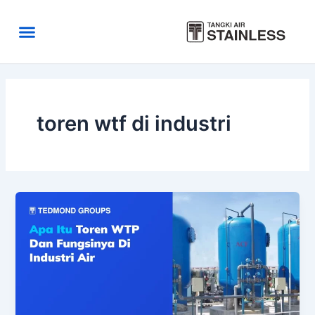
Skip
to
Menu
content
Area Kirim
Tentang Kami
toren wtf di industri