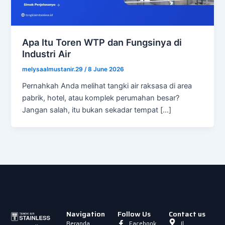
Apa Itu Toren WTP dan Fungsinya di
Industri Air
melysaalmustanir.29
/
8 June 2026
Pernahkah Anda melihat tangki air raksasa di area
pabrik, hotel, atau komplek perumahan besar?
Jangan salah, itu bukan sekadar tempat […]
Navigation
Follow Us
Contact us
Beranda
Facebook
Jl.