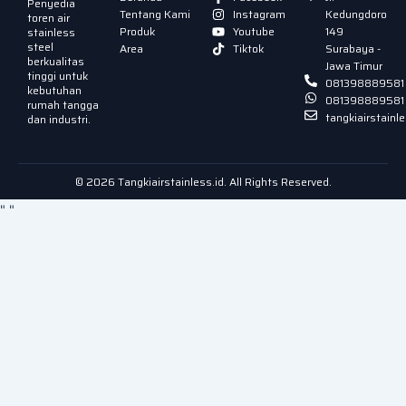
Penyedia
Tentang Kami
Instagram
Kedungdoro
toren air
Produk
Youtube
149
stainless
steel
Area
Tiktok
Surabaya -
berkualitas
Jawa Timur
tinggi untuk
081398889581
kebutuhan
081398889581
rumah tangga
tangkiairstain
dan industri.
© 2026 Tangkiairstainless.id. All Rights Reserved.
"
"