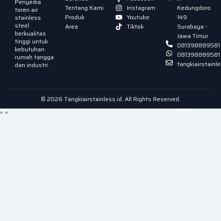
Penyedia
Tentang Kami
Instagram
Kedungdoro
toren air
Produk
Youtube
149
stainless
steel
Area
Tiktok
Surabaya -
berkualitas
Jawa Timur
tinggi untuk
081398889581
kebutuhan
081398889581
rumah tangga
tangkiairstain
dan industri.
© 2026 Tangkiairstainless.id. All Rights Reserved.
"
"