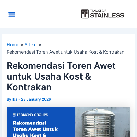
Skip
to
Menu
content
Area Kirim
Tentang Kami
Home
Artikel
Rekomendasi Toren Awet untuk Usaha Kost & Kontrakan
Rekomendasi Toren Awet
untuk Usaha Kost &
Kontrakan
By
Ika
-
23 January 2026