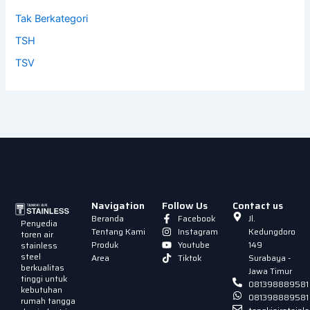
Tak Berkategori
TSH
TSV
Navigation
Follow Us
Contact us
Beranda
Facebook
Jl.
Penyedia
Tentang Kami
Instagram
Kedungdoro
toren air
Produk
Youtube
149
stainless
steel
Area
Tiktok
Surabaya -
berkualitas
Jawa Timur
tinggi untuk
081398889581
kebutuhan
081398889581
rumah tangga