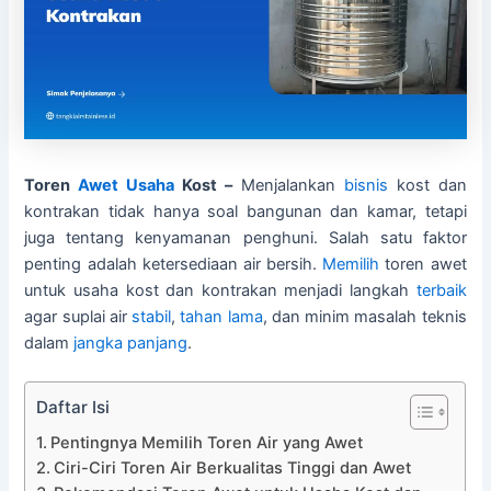
Toren
Awet
Usaha
Kost –
Menjalankan
bisnis
kost dan
kontrakan tidak hanya soal bangunan dan kamar, tetapi
juga tentang kenyamanan penghuni. Salah satu faktor
penting adalah ketersediaan air bersih.
Memilih
toren awet
untuk usaha kost dan kontrakan menjadi langkah
terbaik
agar suplai air
stabil
,
tahan lama
, dan minim masalah teknis
dalam
jangka panjang
.
Daftar Isi
Pentingnya Memilih Toren Air yang Awet
Ciri-Ciri Toren Air Berkualitas Tinggi dan Awet