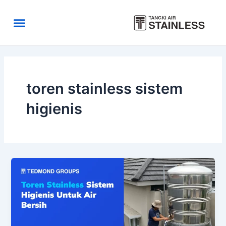
Skip
to
Menu
content
Area Kirim
Tentang Kami
toren stainless sistem
higienis