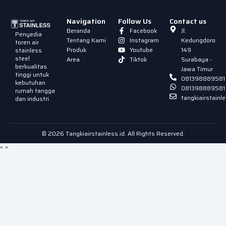
Navigation
Follow Us
Contact us
Beranda
Facebook
Jl.
Penyedia
Tentang Kami
Instagram
Kedungdoro
toren air
Produk
Youtube
149
stainless
steel
Area
Tiktok
Surabaya -
berkualitas
Jawa Timur
tinggi untuk
081398889581
kebutuhan
081398889581
rumah tangga
tangkiairstain
dan industri.
© 2026 Tangkiairstainless.id. All Rights Reserved.
"
"