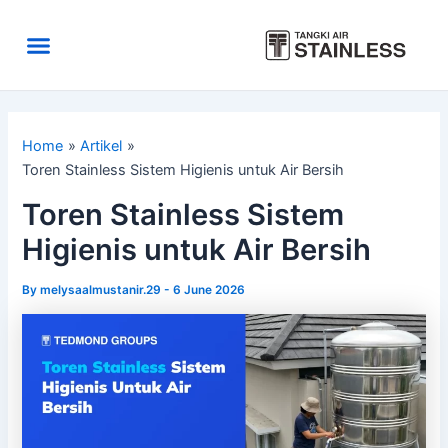
Skip
to
Menu
content
Area Kirim
Tentang Kami
Home
Artikel
Toren Stainless Sistem Higienis untuk Air Bersih
Toren Stainless Sistem
Higienis untuk Air Bersih
By
melysaalmustanir.29
-
6 June 2026