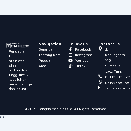
Navigation
Follow Us
Contact us
Beranda
Facebook
Jl.
Penyedia
Tentang Kami
Instagram
Kedungdoro
toren air
Produk
Youtube
149
stainless
steel
Area
Tiktok
Surabaya -
berkualitas
Jawa Timur
tinggi untuk
081398889581
kebutuhan
081398889581
rumah tangga
tangkiairstain
dan industri.
© 2026 Tangkiairstainless.id. All Rights Reserved.
"
"