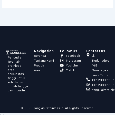
Navigation
Follow Us
Contact us
Beranda
Facebook
Jl.
Penyedia
Tentang Kami
Instagram
Kedungdoro
toren air
Produk
Youtube
149
stainless
steel
Area
Tiktok
Surabaya -
berkualitas
Jawa Timur
tinggi untuk
081398889581
kebutuhan
081398889581
rumah tangga
tangkiairstain
dan industri.
© 2026 Tangkiairstainless.id. All Rights Reserved.