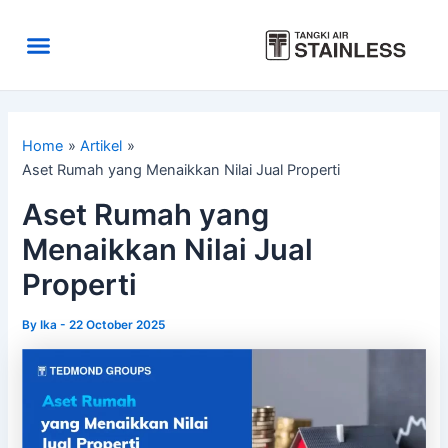
Skip
to
Menu
content
Area Kirim
Tentang Kami
Home
Artikel
Aset Rumah yang Menaikkan Nilai Jual Properti
Aset Rumah yang
Menaikkan Nilai Jual
Properti
By
Ika
-
22 October 2025