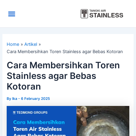
Skip
to
Menu
content
Area Kirim
Tentang Kami
Home
Artikel
Cara Membersihkan Toren Stainless agar Bebas Kotoran
Cara Membersihkan Toren
Stainless agar Bebas
Kotoran
By
Ika
-
6 February 2025