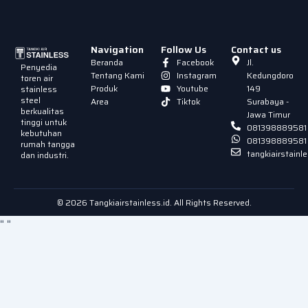
Navigation
Follow Us
Contact us
Beranda
Facebook
Jl.
Penyedia
Tentang Kami
Instagram
Kedungdoro
toren air
Produk
Youtube
149
stainless
steel
Area
Tiktok
Surabaya -
berkualitas
Jawa Timur
tinggi untuk
081398889581
kebutuhan
081398889581
rumah tangga
tangkiairstain
dan industri.
© 2026 Tangkiairstainless.id. All Rights Reserved.
"
"