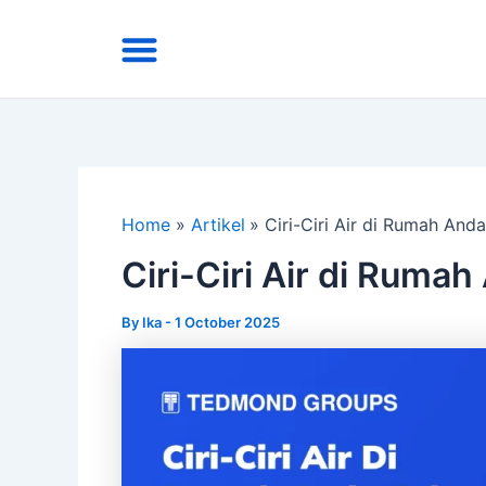
Skip
Menu
to
Area Kirim
Tentang Kami
content
Home
Artikel
Ciri-Ciri Air di Rumah An
Ciri-Ciri Air di Ruma
By
Ika
-
1 October 2025