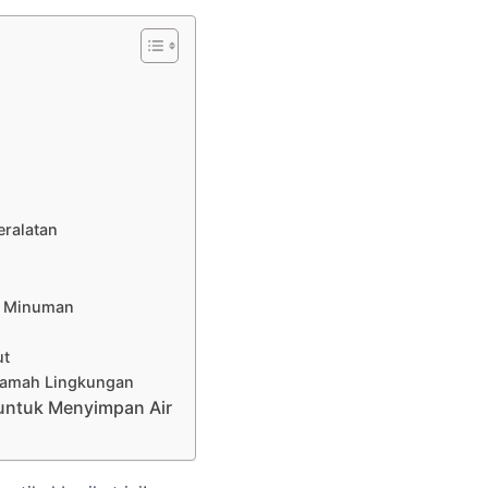
ralatan
n Minuman
ut
Ramah Lingkungan
 untuk Menyimpan Air