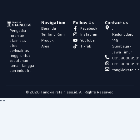
Navigation
Follow Us
Contact us
Beranda
Facebook
Jl.
Penyedia
Tentang Kami
Instagram
Kedungdoro
toren air
Produk
Youtube
149
stainless
steel
Area
Tiktok
Surabaya -
berkualitas
Jawa Timur
tinggi untuk
081398889581
kebutuhan
081398889581
rumah tangga
tangkiairstain
dan industri.
© 2026 Tangkiairstainless.id. All Rights Reserved.
"
"