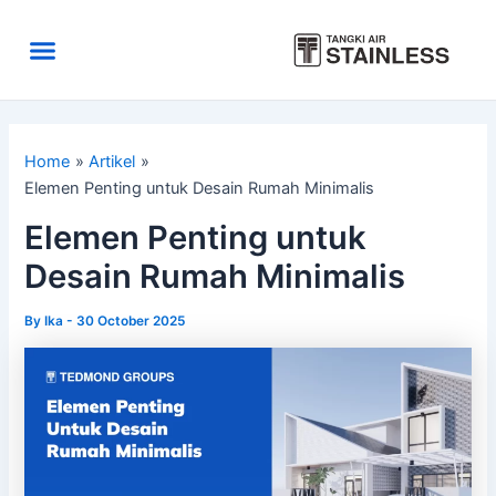
Skip
to
Menu
content
Area Kirim
Tentang Kami
Home
Artikel
Elemen Penting untuk Desain Rumah Minimalis
Elemen Penting untuk
Desain Rumah Minimalis
By
Ika
-
30 October 2025