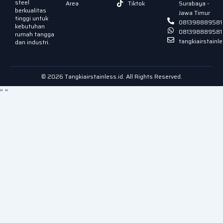
steel
Area
Tiktok
Surabaya -
berkualitas
Jawa Timur
tinggi untuk
081398889581
kebutuhan
081398889581
rumah tangga
tangkiairstain
dan industri.
© 2026 Tangkiairstainless.id. All Rights Reserved.
"
"