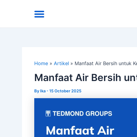
Skip
Menu
to
Area Kirim
Tentang Kami
content
Home
Artikel
Manfaat Air Bersih untuk K
Manfaat Air Bersih un
By
Ika
-
15 October 2025