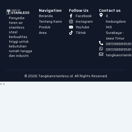
Navigation
Follow Us
Contact us
Beranda
Facebook
Jl.
Penyedia
Tentang Kami
Instagram
Kedungdoro
toren air
Produk
Youtube
149
stainless
steel
Area
Tiktok
Surabaya -
berkualitas
Jawa Timur
tinggi untuk
081398889581
kebutuhan
081398889581
rumah tangga
tangkiairstain
dan industri.
© 2026 Tangkiairstainless.id. All Rights Reserved.
"
"