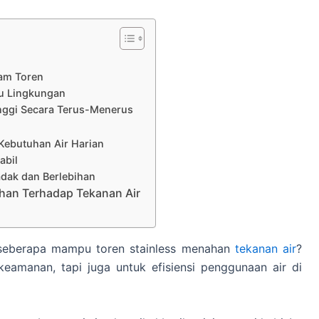
lam Toren
au Lingkungan
inggi Secara Terus-Menerus
Kebutuhan Air Harian
abil
adak dan Berlebihan
Tahan Terhadap Tekanan Air
 seberapa mampu toren stainless menahan
tekanan air
?
keamanan, tapi juga untuk efisiensi penggunaan air di