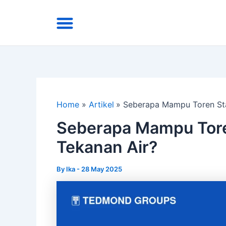
Skip
Menu
to
Area Kirim
Tentang Kami
content
Home
Artikel
Seberapa Mampu Toren Sta
Seberapa Mampu Tore
Tekanan Air?
By
Ika
-
28 May 2025