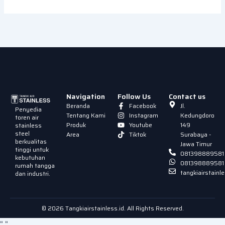
Navigation
Follow Us
Contact us
Beranda
Facebook
Jl.
Penyedia
Tentang Kami
Instagram
Kedungdoro
toren air
Produk
Youtube
149
stainless
steel
Area
Tiktok
Surabaya -
berkualitas
Jawa Timur
tinggi untuk
081398889581
kebutuhan
081398889581
rumah tangga
tangkiairstain
dan industri.
© 2026 Tangkiairstainless.id. All Rights Reserved.
"
"