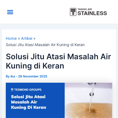
Skip
to
Menu
content
Area Kirim
Tentang Kami
Home
Artikel
Solusi Jitu Atasi Masalah Air Kuning di Keran
Solusi Jitu Atasi Masalah Air
Kuning di Keran
By
Ika
-
28 November 2025