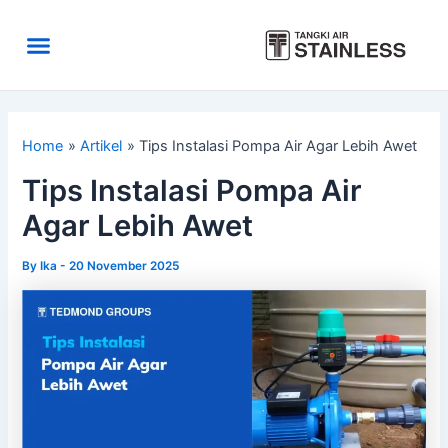
Skip
to
Menu
content
Area Kirim
Tentang Kami
Home
Artikel
Tips Instalasi Pompa Air Agar Lebih Awet
Tips Instalasi Pompa Air
Agar Lebih Awet
By
Ika
-
20 November 2025