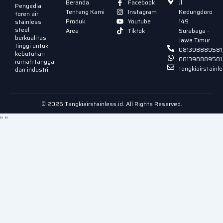
Beranda
Facebook
Jl.
Penyedia
Tentang Kami
Instagram
Kedungdoro
toren air
Produk
Youtube
149
stainless
steel
Area
Tiktok
Surabaya -
berkualitas
Jawa Timur
tinggi untuk
081398889581
kebutuhan
081398889581
rumah tangga
tangkiairstain
dan industri.
© 2026 Tangkiairstainless.id. All Rights Reserved.
"
"