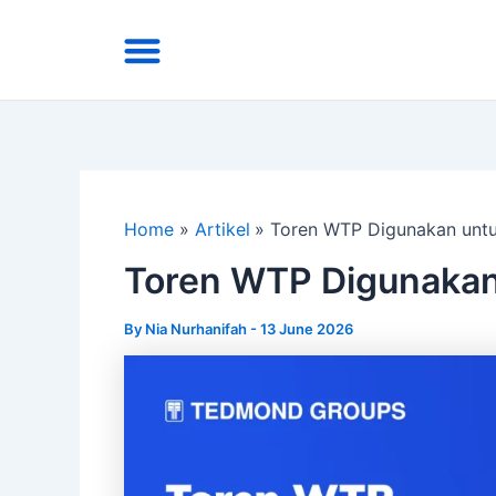
Skip
Menu
to
Area Kirim
Tentang Kami
content
Home
Artikel
Toren WTP Digunakan untu
Toren WTP Digunakan
By
Nia Nurhanifah
-
13 June 2026