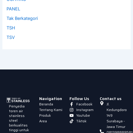
PANEL
Tak Berkategori
TSH
TSV
Navigation
Follow Us
Contact us
Beranda
Facebook
Jl.
Penyedia
Tentang Kami
Instagram
Kedungdoro
toren air
Produk
Youtube
149
stainless
steel
Area
Tiktok
Surabaya -
berkualitas
Jawa Timur
tinggi untuk
081398889581