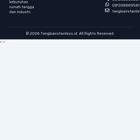
kebutuhan
081398889581
rumah tangga
tangkiairstain
dan industri.
© 2026 Tangkiairstainless.id. All Rights Reserved.
"
"