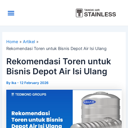
Skip
to
Menu
content
Area Kirim
Tentang Kami
Home
Artikel
Rekomendasi Toren untuk Bisnis Depot Air Isi Ulang
Rekomendasi Toren untuk
Bisnis Depot Air Isi Ulang
By
Ika
-
12 February 2026