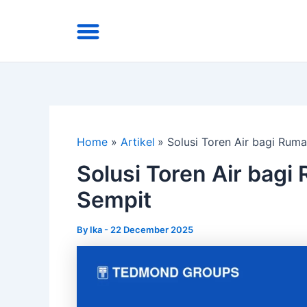
Skip
Menu
to
Area Kirim
Tentang Kami
content
Home
Artikel
Solusi Toren Air bagi Rum
Solusi Toren Air bag
Sempit
By
Ika
-
22 December 2025