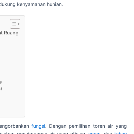
dukung kenyamanan hunian.
at Ruang
s
t
 mengorbankan
fungsi
. Dengan pemilihan toren air yang
 sistem penyimpanan air yang efisien,
aman
, dan
tahan