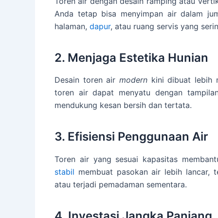
Toren air dengan desain ramping atau vert
Anda tetap bisa menyimpan air dalam ju
halaman,
dapur
, atau ruang servis yang seri
2. Menjaga Estetika Hunian
Desain toren air
modern
kini dibuat lebih
toren air dapat menyatu dengan tampila
mendukung kesan bersih dan tertata.
3. Efisiensi Penggunaan Air
Toren air yang sesuai kapasitas membant
stabil
membuat pasokan air lebih lancar, 
atau terjadi pemadaman sementara.
4. Investasi Jangka Panjang