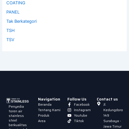
COATING
PANEL
Tak Berkategori
TSH
TSV
Navigation
Follow Us
Contact us
Beranda
Facebook
Jl.
Penyedia
Tentang Kami
Instagram
Kedungdoro
toren air
Produk
Youtube
149
stainless
steel
Area
Tiktok
Surabaya -
berkualitas
Jawa Timur