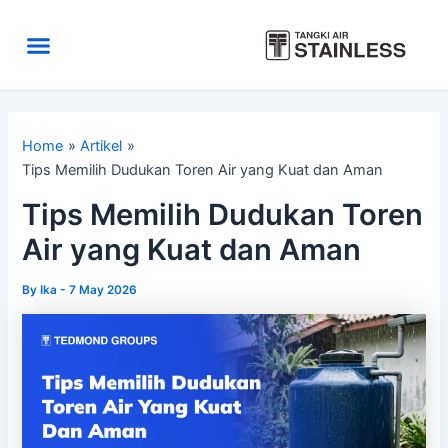
Skip
to
Menu
content
Area Kirim
Tentang Kami
Home
Artikel
Tips Memilih Dudukan Toren Air yang Kuat dan Aman
Tips Memilih Dudukan Toren
Air yang Kuat dan Aman
By
Ika
-
7 May 2026