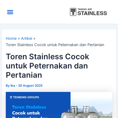
Skip
to
Menu
content
Area Kirim
Tentang Kami
Home
Artikel
Toren Stainless Cocok untuk Peternakan dan Pertanian
Toren Stainless Cocok
untuk Peternakan dan
Pertanian
By
Ika
-
20 August 2025