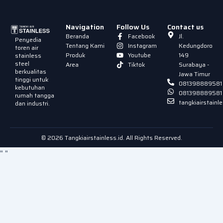
Navigation
Follow Us
Contact us
Beranda
Facebook
Jl.
Penyedia
Tentang Kami
Instagram
Kedungdoro
toren air
Produk
Youtube
149
stainless
steel
Area
Tiktok
Surabaya -
berkualitas
Jawa Timur
tinggi untuk
081398889581
kebutuhan
081398889581
rumah tangga
tangkiairstain
dan industri.
© 2026 Tangkiairstainless.id. All Rights Reserved.
"
"