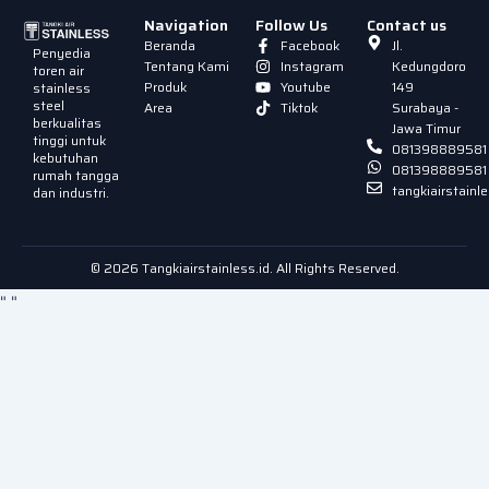
Navigation
Follow Us
Contact us
Beranda
Facebook
Jl.
Penyedia
Tentang Kami
Instagram
Kedungdoro
toren air
Produk
Youtube
149
stainless
steel
Area
Tiktok
Surabaya -
berkualitas
Jawa Timur
tinggi untuk
081398889581
kebutuhan
081398889581
rumah tangga
tangkiairstain
dan industri.
© 2026 Tangkiairstainless.id. All Rights Reserved.
"
"