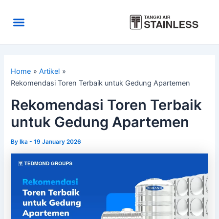
Skip
to
Menu
content
Area Kirim
Tentang Kami
Home
Artikel
Rekomendasi Toren Terbaik untuk Gedung Apartemen
Rekomendasi Toren Terbaik
untuk Gedung Apartemen
By
Ika
-
19 January 2026