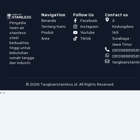
Navigation
Follow Us
Contact us
Beranda
Facebook
Jl.
Penyedia
Tentang Kami
Instagram
Kedungdoro
toren air
Produk
Youtube
149
stainless
steel
Area
Tiktok
Surabaya -
berkualitas
Jawa Timur
tinggi untuk
081398889581
kebutuhan
081398889581
rumah tangga
tangkiairstain
dan industri.
© 2026 Tangkiairstainless.id. All Rights Reserved.
"
"