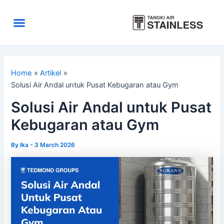
Skip
to
Menu
content
Area Kirim
Tentang Kami
Home
Artikel
Solusi Air Andal untuk Pusat Kebugaran atau Gym
Solusi Air Andal untuk Pusat
Kebugaran atau Gym
By
Ika
-
3 March 2026