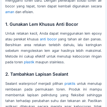
mengganti toren baru. Dengan penerapan solusi toren air
bocor yang tepat, toren dapat kembali digunakan secara
aman
dan efisien.
1. Gunakan Lem Khusus Anti Bocor
Untuk retakan kecil, Anda dapat menggunakan lem epoxy
atau perekat khusus
anti bocor
yang tahan air dan panas.
Bersihkan area retakan terlebih dahulu, lalu keringkan
sebelum mengoleskan lem agar hasilnya lebih maksimal.
Metode ini cukup efektif untuk menutup kebocoran ringan
pada toren
plastik
maupun stainless.
2. Tambahkan Lapisan Sealant
Sealant
waterproof
menjadi pilihan
praktis
untuk menutup
rembesan pada permukaan toren. Produk ini mampu
membentuk lapisan pelindung yang fleksibel sehingga
tahan terhadap perubahan suhu dan tekanan air. Pastikan
aplikasi dilakukan secara merata agar kebocoran tidak