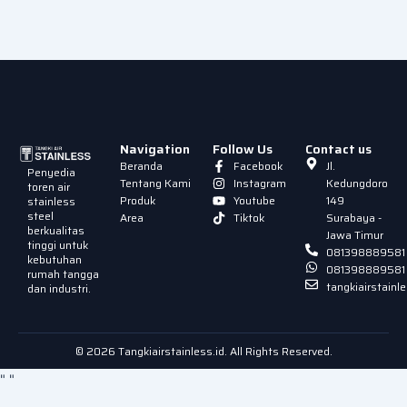
Navigation
Follow Us
Contact us
Beranda
Facebook
Jl.
Penyedia
Tentang Kami
Instagram
Kedungdoro
toren air
Produk
Youtube
149
stainless
steel
Area
Tiktok
Surabaya -
berkualitas
Jawa Timur
tinggi untuk
081398889581
kebutuhan
081398889581
rumah tangga
tangkiairstain
dan industri.
© 2026 Tangkiairstainless.id. All Rights Reserved.
"
"